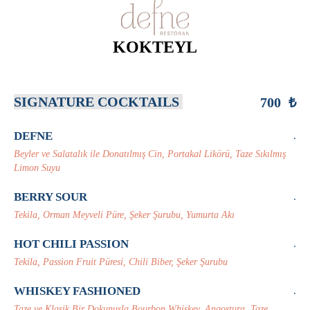
KOKTEYL
SIGNATURE COCKTAILS
700 ₺
DEFNE
.
Beyler ve Salatalık ile Donatılmış Cin, Portakal Likörü, Taze Sıkılmış
Limon Suyu
BERRY SOUR
.
Tekila, Orman Meyveli Püre, Şeker Şurubu, Yumurta Akı
HOT CHILI PASSION
.
Tekila, Passion Fruit Püresi, Chili Biber, Şeker Şurubu
WHISKEY FASHIONED
.
Taze ve Klasik Bir Dokunuşla Bourbon Whiskey, Angostura, Taze